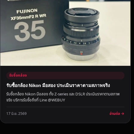
นี้
ติ
ด
ต่
อ
เ
ร
า
ไ
ด้
เ
รับซื้อกล้อง
ล
รับซื้อกล้อง Nikon มือสอง ประเมินราคาตามสภาพจริง
ย
รับซื้อกล้อง Nikon มือสอง ทั้ง Z-series และ DSLR ประเมินราคาตามสภาพ
จริง บริการรับซื้อถึงที่ Line @WEBUY
อ่านต่อ →
17 มิ.ย. 2569