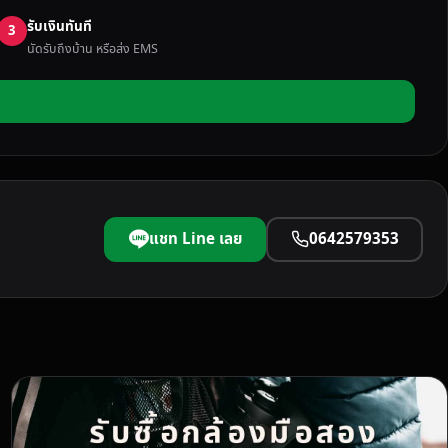
รับเงินทันที
3
นัดรับถึงบ้าน หรือส่ง EMS
แชท Line เลย
0642579353