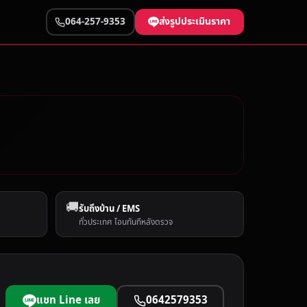
ส่งรูปประเมินราคา
064-257-9353
🚚
รับถึงบ้าน / EMS
ทั่วประเทศ โอนทันทีหลังตรวจ
แชท Line เลย
0642579353