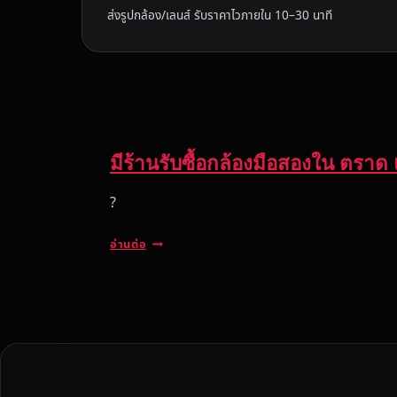
ส่งรูปกล้อง/เลนส์ รับราคาไวภายใน 10–30 นาที
มีร้านรับซื้อกล้องมือสองใน ตราด แ
?
มี
อ่านต่อ
ร้
า
น
รั
บ
ซื้
อ