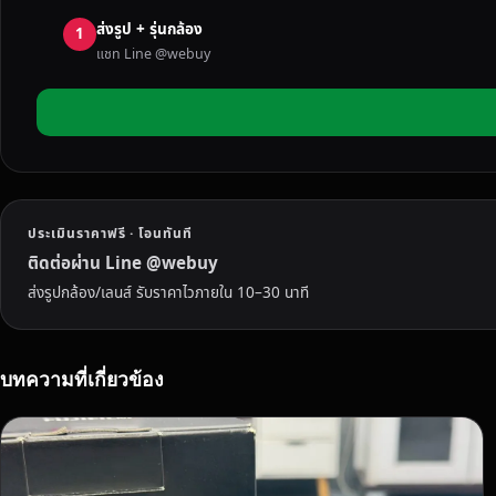
ก
ส่งรูป + รุ่นกล้อง
ล้
1
แชท Line @webuy
อ
ง
มื
อ
ส
อ
ง
ประเมินราคาฟรี · โอนทันที
ใ
น
ติดต่อผ่าน Line @webuy
ต
ส่งรูปกล้อง/เลนส์ รับราคาไวภายใน 10–30 นาที
ร
า
ด
บทความที่เกี่ยวข้อง
แ
ล้
ว
วั
น