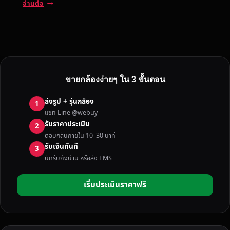
บ
อ่านต่อ
ริ
ก
า
ร
รั
บ
ขายกล้องง่ายๆ ใน 3 ขั้นตอน
ซื้
อ
ส่งรูป + รุ่นกล้อง
1
ก
แชท Line @webuy
ล้
รับราคาประเมิน
2
อ
ตอบกลับภายใน 10–30 นาที
ง
รับเงินทันที
3
มื
นัดรับถึงบ้าน หรือส่ง EMS
อ
ส
เริ่มประเมินราคาฟรี
อ
ง
น
ค