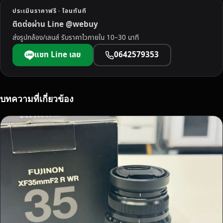
ร
ประเมินราคาฟรี · โอนทันที
พ
ติดต่อผ่าน Line @webuy
น
ส่งรูปกล้อง/เลนส์ รับราคาไวภายใน 10–30 นาที
ม
ใ
แชท Line เลย
0642579353
ห้
ร
า
ค
บทความที่เกี่ยวข้อง
า
พิ
เ
ศ
ษ
จ่
า
ย
ส
ด