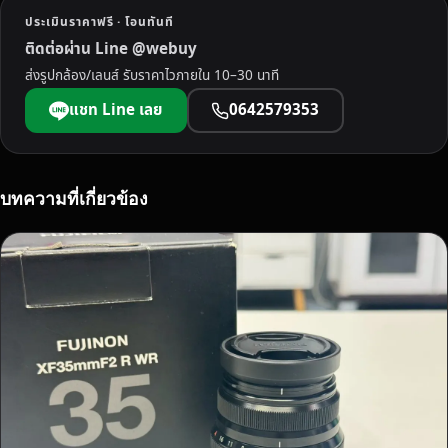
บ้
ประเมินราคาฟรี · โอนทันที
า
ติดต่อผ่าน Line @webuy
น
ส่งรูปกล้อง/เลนส์ รับราคาไวภายใน 10–30 นาที
จ่
า
แชท Line เลย
0642579353
ย
เ
งิ
น
บทความที่เกี่ยวข้อง
ส
ด
ทั
น
ที
ใ
ห้
ร
า
ค