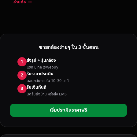
รั
อ่านต่อ
บ
ซื้
อ
ก
ล้
อ
ขายกล้องง่ายๆ ใน 3 ขั้นตอน
ง
มื
ส่งรูป + รุ่นกล้อง
1
อ
แชท Line @webuy
ส
รับราคาประเมิน
2
อ
ตอบกลับภายใน 10–30 นาที
ง
รับเงินทันที
3
บุ
นัดรับถึงบ้าน หรือส่ง EMS
รี
รั
เริ่มประเมินราคาฟรี
ม
ย์
ถึ
ง