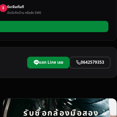
รับเงินทันที
3
นัดรับถึงบ้าน หรือส่ง EMS
แชท Line เลย
0642579353