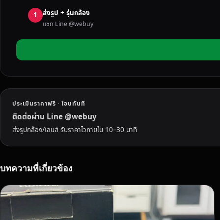
ทุ
ส่งรูป + รุ่นกล้อง
ก
1
แชท Line @webuy
ยี่
ห้
อ
ใ
น
ป
ร
ประเมินราคาฟรี · โอนทันที
า
จี
ติดต่อผ่าน Line @webuy
น
ส่งรูปกล้อง/เลนส์ รับราคาไวภายใน 10–30 นาที
บุ
รี
ไ
บทความที่เกี่ยวข้อง
ม่
ว่
า
จ
ะ