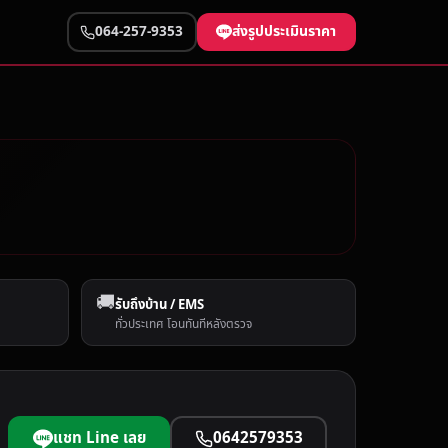
ส่งรูปประเมินราคา
064-257-9353
🚚
รับถึงบ้าน / EMS
ทั่วประเทศ โอนทันทีหลังตรวจ
แชท Line เลย
0642579353