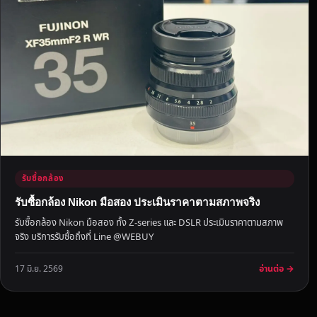
C
A
N
O
N
N
I
K
O
N
S
รับซื้อกล้อง
O
รับซื้อกล้อง Nikon มือสอง ประเมินราคาตามสภาพจริง
N
รับซื้อกล้อง Nikon มือสอง ทั้ง Z-series และ DSLR ประเมินราคาตามสภาพ
Y
จริง บริการรับซื้อถึงที่ Line @WEBUY
F
U
อ่านต่อ →
17 มิ.ย. 2569
J
I
F