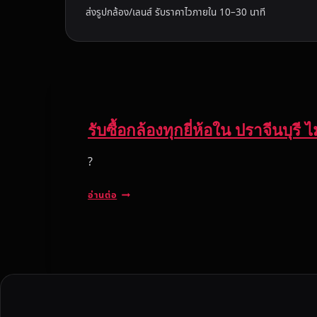
ส่งรูปกล้อง/เลนส์ รับราคาไวภายใน 10–30 นาที
รับซื้อกล้องทุกยี่ห้อใน ปราจีนบุร
?
รั
อ่านต่อ
บ
ซื้
อ
ก
ล้
อ
ง