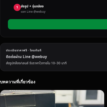
ย
ส่งรูป + รุ่นกล้อง
า
1
แชท Line @webuy
ก
ข
า
ย
ก
ล้
อ
ประเมินราคาฟรี · โอนทันที
ง
มื
ติดต่อผ่าน Line @webuy
อ
ส่งรูปกล้อง/เลนส์ รับราคาไวภายใน 10–30 นาที
ส
อ
ง
บทความที่เกี่ยวข้อง
ทั
ก
เ
ร
า