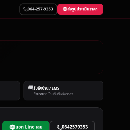
ส่งรูปประเมินราคา
064-257-9353
🚚
รับถึงบ้าน / EMS
ทั่วประเทศ โอนทันทีหลังตรวจ
แชท Line เลย
0642579353