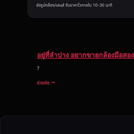
ส่งรูปกล้อง/เลนส์ รับราคาไวภายใน 10–30 นาที
อยู่ที่ลำปาง อยากขายกล้องมือสอง 
?
อ
อ่านต่อ
ยู่
ที่
ลำ
ป
า
ง
อ