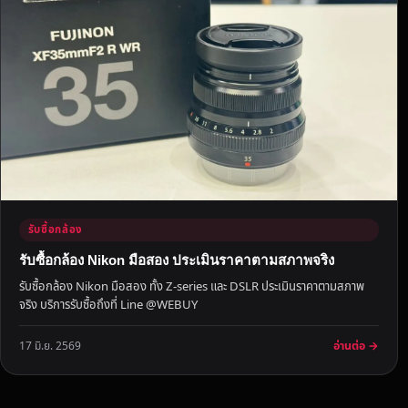
ม
า
เ
ล
ย
รั
บ
ซื้
อ
ถึ
ง
รับซื้อกล้อง
ห
รับซื้อกล้อง Nikon มือสอง ประเมินราคาตามสภาพจริง
น้
รับซื้อกล้อง Nikon มือสอง ทั้ง Z-series และ DSLR ประเมินราคาตามสภาพ
า
จริง บริการรับซื้อถึงที่ Line @WEBUY
บ้
า
อ่านต่อ →
17 มิ.ย. 2569
น