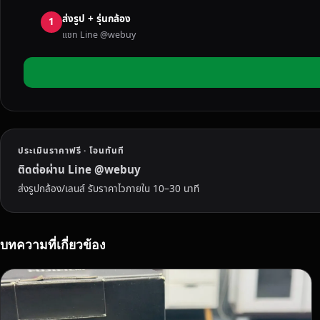
ง
ส่งรูป + รุ่นกล้อง
ที่
1
แชท Line @webuy
ไ
ม่
ใ
ช้
แ
ล้
ว
ประเมินราคาฟรี · โอนทันที
ใ
น
ติดต่อผ่าน Line @webuy
เ
ส่งรูปกล้อง/เลนส์ รับราคาไวภายใน 10–30 นาที
ล
ย
เ
บทความที่เกี่ยวข้อง
ร
า
ยิ
น
ดี