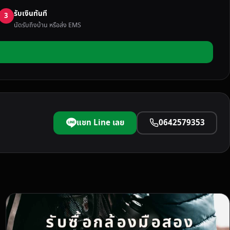
รับเงินทันที
3
นัดรับถึงบ้าน หรือส่ง EMS
แชท Line เลย
0642579353