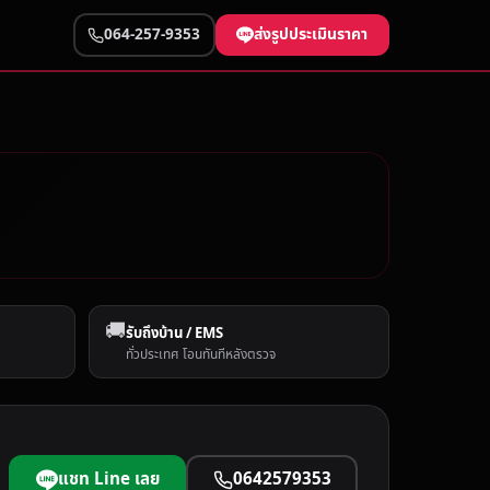
ส่งรูปประเมินราคา
064-257-9353
🚚
รับถึงบ้าน / EMS
ทั่วประเทศ โอนทันทีหลังตรวจ
แชท Line เลย
0642579353