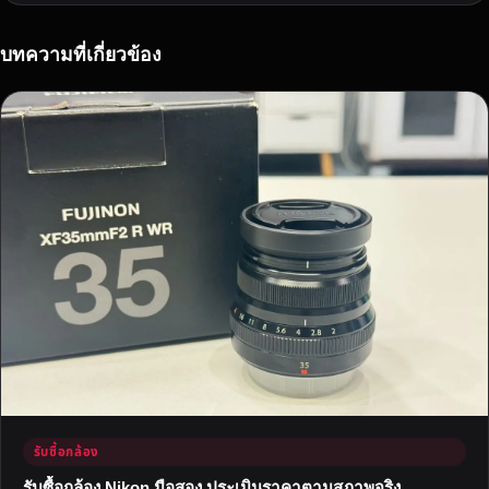
า
ช
)
บทความที่เกี่ยวข้อง
ป
ร
ะ
เ
มิ
น
อ
อ
น
ไ
ล
น์
ส่
ง
ข
รับซื้อกล้อง
อ
ง
รับซื้อกล้อง Nikon มือสอง ประเมินราคาตามสภาพจริง