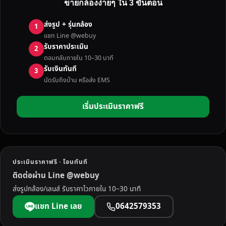
ขายกล้องง่ายๆ ใน 3 ขั้นตอน
ง
มื
ส่งรูป + รุ่นกล้อง
1
อ
แชท Line @webuy
ส
รับราคาประเมิน
2
อ
ตอบกลับภายใน 10–30 นาที
ง
รับเงินทันที
3
น
นัดรับถึงบ้าน หรือส่ง EMS
ค
ร
เริ่มประเมินราคาฟรี
ร
า
ช
สี
ม
ประเมินราคาฟรี · โอนทันที
า
ติดต่อผ่าน Line @webuy
(
ส่งรูปกล้อง/เลนส์ รับราคาไวภายใน 10–30 นาที
โ
ค
แชท Line เลย
0642579353
ร