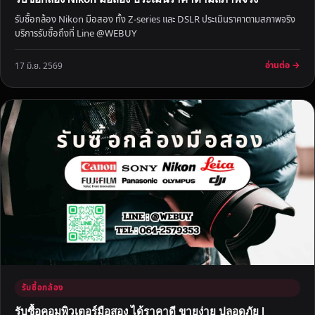
ป
รับซื้อกล้อง Nikon มือสอง ทั้ง Z-series และ DSLR ประเมินราคาตามสภาพจริง
ล
บริการรับซื้อถึงที่ Line @WEBUY
อ
ด
อ่านต่อ →
17 มิ.ย. 2569
ภั
ย
ใ
ห้
ร
า
ค
า
สู
ง
รับซื้อกล้อง
รับซื้อคอมพิวเตอร์มือสอง ได้ราคาดี ขายง่าย ปลอดภัย |