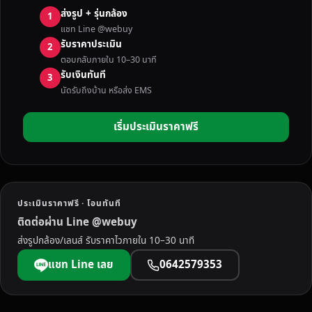
C
ส่งรูป + รุ่นกล้อง
1
A
แชท Line @webuy
N
รับราคาประเมิน
2
O
ตอบกลับภายใน 10–30 นาที
N
รับเงินทันที
3
ใ
นัดรับถึงบ้าน หรือส่ง EMS
ห้
ร
เริ่มประเมินราคาฟรี
า
ค
า
สู
ง
ประเมินราคาฟรี · โอนทันที
มี
ติดต่อผ่าน Line @webuy
บ
ส่งรูปกล้อง/เลนส์ รับราคาไวภายใน 10–30 นาที
ริ
ก
แชท Line เลย
0642579353
า
ร
รั