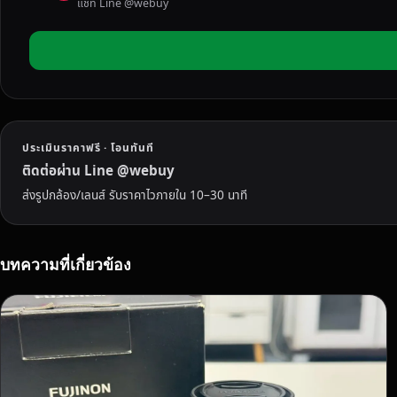
แชท Line @webuy
N
O
N
ใ
ห้
ร
า
ประเมินราคาฟรี · โอนทันที
ค
า
ติดต่อผ่าน Line @webuy
สู
ส่งรูปกล้อง/เลนส์ รับราคาไวภายใน 10–30 นาที
ง
มี
บ
บทความที่เกี่ยวข้อง
ริ
ก
า
ร
รั
บ
ซื้