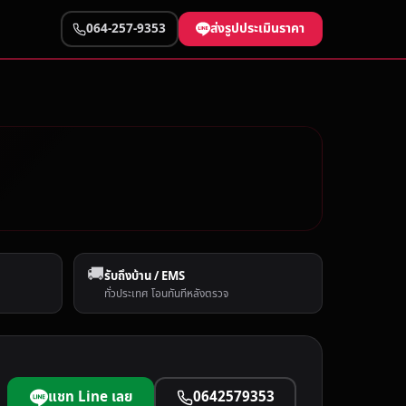
ส่งรูปประเมินราคา
064-257-9353
🚚
รับถึงบ้าน / EMS
ทั่วประเทศ โอนทันทีหลังตรวจ
แชท Line เลย
0642579353