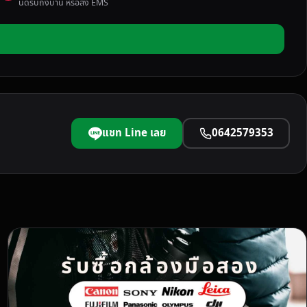
นัดรับถึงบ้าน หรือส่ง EMS
แชท Line เลย
0642579353