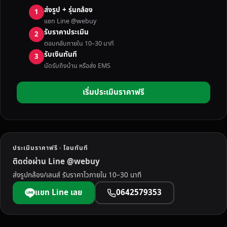
F
ส่งรูป + รุ่นกล้อง
1
U
แชท Line @webuy
J
รับราคาประเมิน
2
I
ตอบกลับภายใน 10–30 นาที
ฟู
รับเงินทันที
3
จิ
นัดรับถึงบ้าน หรือส่ง EMS
ใ
ห้
เริ่มประเมินราคาฟรี
ร
า
ค
า
ดี
ประเมินราคาฟรี · โอนทันที
ที่
ติดต่อผ่าน Line @webuy
สุ
ส่งรูปกล้อง/เลนส์ รับราคาไวภายใน 10–30 นาที
ด
ไ
แชท Line เลย
0642579353
ป
รั
บ