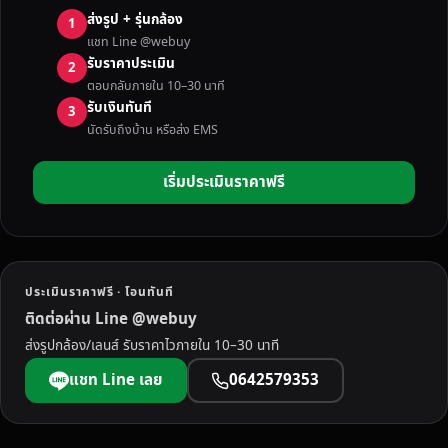
F
ส่งรูป + รุ่นกล้อง
1
U
แชท Line @webuy
J
รับราคาประเมิน
2
I
ตอบกลับภายใน 10–30 นาที
ฟู
รับเงินทันที
3
จิ
นัดรับถึงบ้าน หรือส่ง EMS
ใ
ห้
เริ่มประเมินราคาฟรี
ร
า
ค
า
ดี
ประเมินราคาฟรี · โอนทันที
ที่
ติดต่อผ่าน Line @webuy
สุ
ส่งรูปกล้อง/เลนส์ รับราคาไวภายใน 10–30 นาที
ด
ไ
แชท Line เลย
0642579353
ป
รั
บ