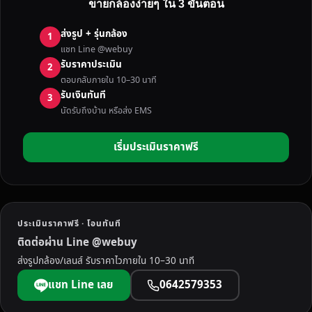
ขายกล้องง่ายๆ ใน 3 ขั้นตอน
ง
S
ส่งรูป + รุ่นกล้อง
1
O
แชท Line @webuy
N
รับราคาประเมิน
2
Y
ตอบกลับภายใน 10–30 นาที
เ
รับเงินทันที
3
จ
นัดรับถึงบ้าน หรือส่ง EMS
า
ะ
เริ่มประเมินราคาฟรี
ลึ
ก
รุ่
น
ย
ประเมินราคาฟรี · โอนทันที
อ
ติดต่อผ่าน Line @webuy
ด
ส่งรูปกล้อง/เลนส์ รับราคาไวภายใน 10–30 นาที
ฮิ
ต
แชท Line เลย
0642579353
ที่