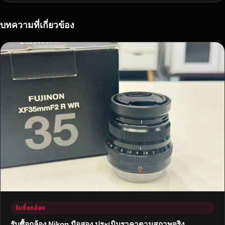
ต
ล
า
บทความที่เกี่ยวข้อง
ด
ต้
อ
ง
ก
า
ร
แ
ล
ะ
เ
ร
า
ใ
ห้
รับซื้อกล้อง
ร
า
รับซื้อกล้อง Nikon มือสอง ประเมินราคาตามสภาพจริง