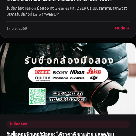
ค
รับซื้อกล้อง Nikon มือสอง ทั้ง Z-series และ DSLR ประเมินราคาตามสภาพจริง
า
บริการรับซื้อถึงที่ Line @WEBUY
สู
ง
อ่านต่อ →
17 มิ.ย. 2569
ที่
สุ
ด
รับซื้อกล้อง
รับซื้อคอมพิวเตอร์มือสอง ได้ราคาดี ขายง่าย ปลอดภัย |