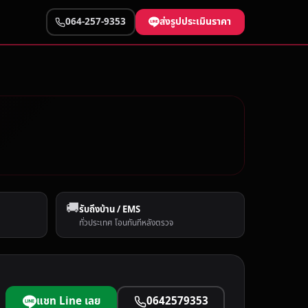
ส่งรูปประเมินราคา
064-257-9353
🚚
รับถึงบ้าน / EMS
ทั่วประเทศ โอนทันทีหลังตรวจ
แชท Line เลย
0642579353