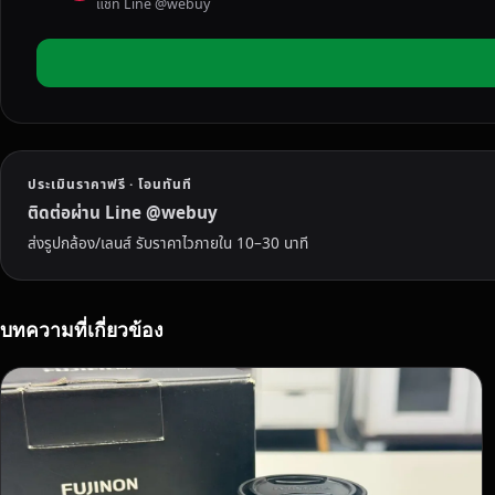
แชท Line @webuy
ส
อ
ง
ทั่
ว
ป
ร
ประเมินราคาฟรี · โอนทันที
ะ
เ
ติดต่อผ่าน Line @webuy
ท
ส่งรูปกล้อง/เลนส์ รับราคาไวภายใน 10–30 นาที
ศ
ใ
ห้
บทความที่เกี่ยวข้อง
ร
า
ค
า
สู
ง
สุ