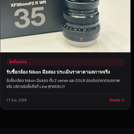
ด
ป
ร
ะ
เ
มิ
น
อ
อ
รับซื้อกล้อง
น
รับซื้อกล้อง Nikon มือสอง ประเมินราคาตามสภาพจริง
ไ
รับซื้อกล้อง Nikon มือสอง ทั้ง Z-series และ DSLR ประเมินราคาตามสภาพ
ล
จริง บริการรับซื้อถึงที่ Line @WEBUY
น์
ใ
อ่านต่อ →
17 มิ.ย. 2569
น
1
5
น
า