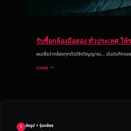
รับซื้อกล้องมือสอง ทั่วประเทศ ให
ผมเชื่อว่ากล้องทุกตัวมีจิตวิญญาณ… มันบันทึกรอย
รั
อ่านต่อ
บ
ซื้
อ
ก
ล้
อ
ง
มื
ส่งรูป + รุ่นกล้อง
อ
1