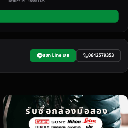
นัดรับถึงบ้าน หรือส่ง EMS
แชท Line เลย
0642579353