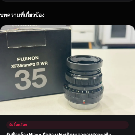
า
สู
ง
บทความที่เกี่ยวข้อง
สุ
ด
ป
ร
ะ
เ
มิ
น
อ
อ
น
ไ
ล
น์
ใ
รับซื้อกล้อง
น
1
รับซื้อกล้อง Nikon มือสอง ประเมินราคาตามสภาพจริง