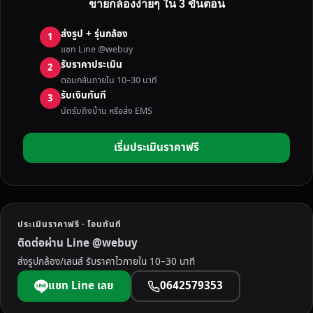
ขายกล้องง่ายๆ ใน 3 ขั้นตอน
ง
มื
ส่งรูป + รุ่นกล้อง
1
อ
แชท Line @webuy
ส
รับราคาประเมิน
2
อ
ตอบกลับภายใน 10–30 นาที
ง
รับเงินทันที
3
ทั่
นัดรับถึงบ้าน หรือส่ง EMS
ว
ป
เริ่มประเมินราคาฟรี
ร
ะ
เ
ท
ศ
ประเมินราคาฟรี · โอนทันที
ใ
ติดต่อผ่าน Line @webuy
ห้
ส่งรูปกล้อง/เลนส์ รับราคาไวภายใน 10–30 นาที
ร
า
แชท Line เลย
0642579353
ค