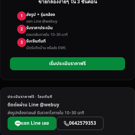
ขายกล้องง่ายๆ ใน 3 ขั้นตอน
ง
มื
ส่งรูป + รุ่นกล้อง
1
อ
แชท Line @webuy
ส
รับราคาประเมิน
2
อ
ตอบกลับภายใน 10–30 นาที
ง
รับเงินทันที
3
ทั่
นัดรับถึงบ้าน หรือส่ง EMS
ว
ป
เริ่มประเมินราคาฟรี
ร
ะ
เ
ท
ศ
ประเมินราคาฟรี · โอนทันที
ใ
ติดต่อผ่าน Line @webuy
ห้
ส่งรูปกล้อง/เลนส์ รับราคาไวภายใน 10–30 นาที
ร
า
แชท Line เลย
0642579353
ค