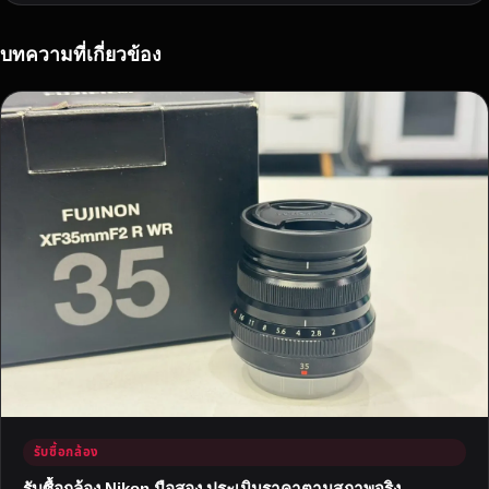
า
สู
ง
บทความที่เกี่ยวข้อง
สุ
ด
ป
ร
ะ
เ
มิ
น
อ
อ
น
ไ
ล
น์
ใ
รับซื้อกล้อง
น
1
รับซื้อกล้อง Nikon มือสอง ประเมินราคาตามสภาพจริง