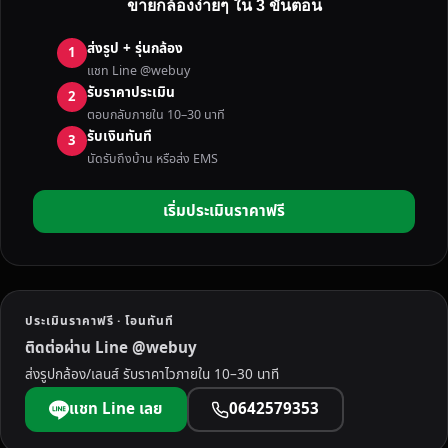
ขายกล้องง่ายๆ ใน 3 ขั้นตอน
ง
มื
ส่งรูป + รุ่นกล้อง
1
อ
แชท Line @webuy
ส
รับราคาประเมิน
2
อ
ตอบกลับภายใน 10–30 นาที
ง
รับเงินทันที
3
ทั่
นัดรับถึงบ้าน หรือส่ง EMS
ว
ป
เริ่มประเมินราคาฟรี
ร
ะ
เ
ท
ศ
ประเมินราคาฟรี · โอนทันที
ใ
ติดต่อผ่าน Line @webuy
ห้
ส่งรูปกล้อง/เลนส์ รับราคาไวภายใน 10–30 นาที
ร
า
แชท Line เลย
0642579353
ค