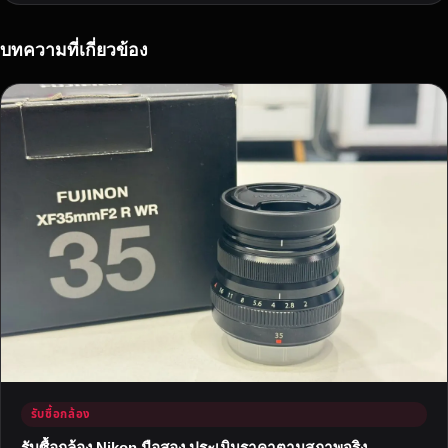
า
สู
ง
บทความที่เกี่ยวข้อง
สุ
ด
ป
ร
ะ
เ
มิ
น
อ
อ
น
ไ
ล
น์
ใ
รับซื้อกล้อง
น
1
รับซื้อกล้อง Nikon มือสอง ประเมินราคาตามสภาพจริง