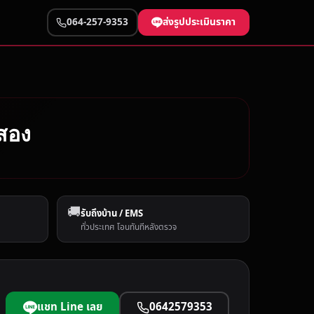
ส่งรูปประเมินราคา
064-257-9353
อสอง
🚚
รับถึงบ้าน / EMS
ทั่วประเทศ โอนทันทีหลังตรวจ
แชท Line เลย
0642579353