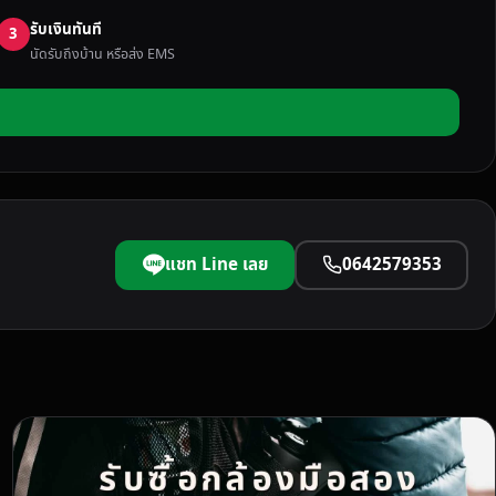
รับเงินทันที
3
นัดรับถึงบ้าน หรือส่ง EMS
แชท Line เลย
0642579353