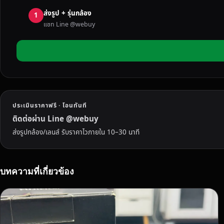
D
ส่งรูป + รุ่นกล้อง
S
1
แชท Line @webuy
L
R
/
M
I
R
R
ประเมินราคาฟรี · โอนทันที
O
R
ติดต่อผ่าน Line @webuy
L
ส่งรูปกล้อง/เลนส์ รับราคาไวภายใน 10–30 นาที
E
S
S
บทความที่เกี่ยวข้อง
ใ
น
จั
ง
ห