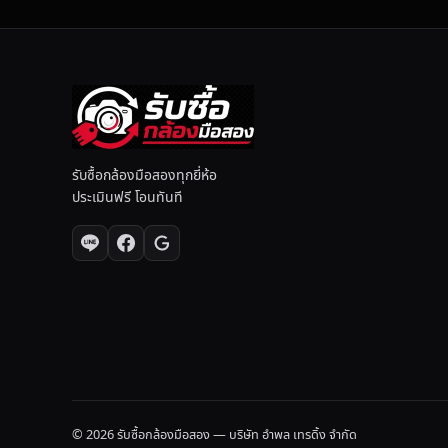
า
ที่
คุ
ณ
พ
อ
ใ
จ
รับซื้อกล้องมือสองทุกยี่ห้อ
ประเมินฟรี โอนทันที
© 2026 รับซื้อกล้องมือสอง — บริษัท อำพล เทรดิ้ง จำกัด