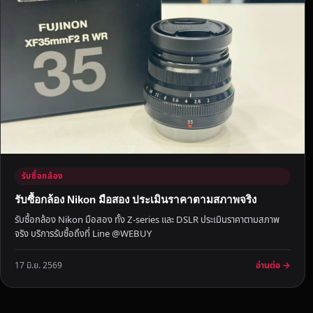
วั
ด
ก
รุ
ง
เ
ท
พ
ม
ห
า
รับซื้อกล้อง
น
รับซื้อกล้อง Nikon มือสอง ประเมินราคาตามสภาพจริง
ค
รับซื้อกล้อง Nikon มือสอง ทั้ง Z-series และ DSLR ประเมินราคาตามสภาพ
ร
จริง บริการรับซื้อถึงที่ Line @WEBUY
ใ
ห้
อ่านต่อ →
17 มิ.ย. 2569
ร
า
ค