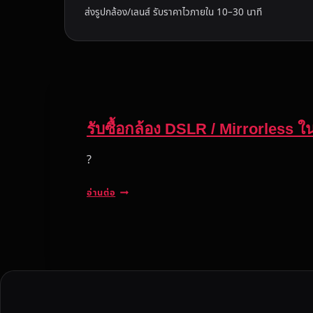
ส่งรูปกล้อง/เลนส์ รับราคาไวภายใน 10–30 นาที
รับซื้อกล้อง DSLR / Mirrorless
?
รั
อ่านต่อ
บ
ซื้
อ
ก
ล้
อ
ง