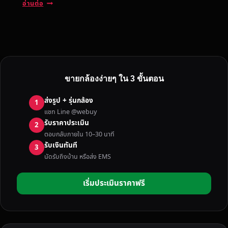
รั
อ่านต่อ
บ
ซื้
อ
ก
ล้
อ
ขายกล้องง่ายๆ ใน 3 ขั้นตอน
ง
ทุ
ส่งรูป + รุ่นกล้อง
1
ก
แชท Line @webuy
ยี่
รับราคาประเมิน
2
ห้
ตอบกลับภายใน 10–30 นาที
อ
รับเงินทันที
3
ใ
นัดรับถึงบ้าน หรือส่ง EMS
น
ต
เริ่มประเมินราคาฟรี
รั
ง
ไ
ม่