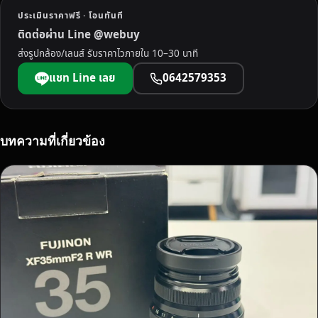
ว่
ประเมินราคาฟรี · โอนทันที
า
ติดต่อผ่าน Line @webuy
จ
ส่งรูปกล้อง/เลนส์ รับราคาไวภายใน 10–30 นาที
ะ
C
แชท Line เลย
0642579353
A
N
O
N
บทความที่เกี่ยวข้อง
N
I
K
O
N
S
O
N
Y
F