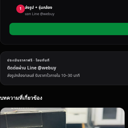
รั
ส่งรูป + รุ่นกล้อง
บ
1
แชท Line @webuy
ซื้
อ
ก
ล้
อ
ง
มื
ประเมินราคาฟรี · โอนทันที
อ
ส
ติดต่อผ่าน Line @webuy
อ
ส่งรูปกล้อง/เลนส์ รับราคาไวภายใน 10–30 นาที
ง
ถึ
ง
บทความที่เกี่ยวข้อง
บ้
า
น
รั
บ