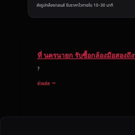
ส่งรูปกล้อง/เลนส์ รับราคาไวภายใน 10–30 นาที
ที่ นครนายก รับซื้อกล้องมือสองถึงบ
?
ที่
อ่านต่อ
น
ค
ร
น
า
ย
ก