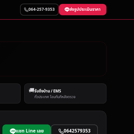
ส่งรูปประเมินราคา
064-257-9353
🚚
รับถึงบ้าน / EMS
ทั่วประเทศ โอนทันทีหลังตรวจ
แชท Line เลย
0642579353