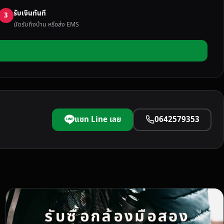
รับเงินทันที
3
นัดรับถึงบ้าน หรือส่ง EMS
แชท Line เลย
0642579353