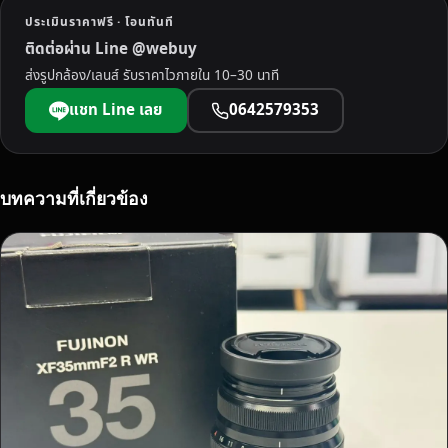
บุ
ประเมินราคาฟรี · โอนทันที
รี
ติดต่อผ่าน Line @webuy
ไ
ส่งรูปกล้อง/เลนส์ รับราคาไวภายใน 10–30 นาที
ม่
ว่
แชท Line เลย
0642579353
า
จ
ะ
C
บทความที่เกี่ยวข้อง
A
N
O
N
N
I
K
O
N
S