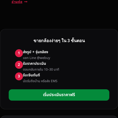
รั
อ่านต่อ
บ
ซื้
อ
ก
ล้
อ
ขายกล้องง่ายๆ ใน 3 ขั้นตอน
ง
ทุ
ส่งรูป + รุ่นกล้อง
1
ก
แชท Line @webuy
ยี่
รับราคาประเมิน
2
ห้
ตอบกลับภายใน 10–30 นาที
อ
รับเงินทันที
3
ใ
นัดรับถึงบ้าน หรือส่ง EMS
น
ป
เริ่มประเมินราคาฟรี
ร
า
จี
น