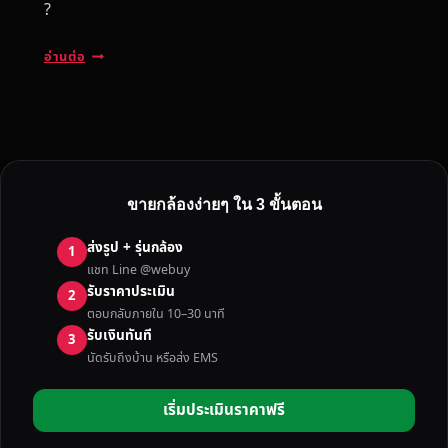
?
รั
อ่านต่อ
บ
ซื้
อ
ก
ล้
อ
ขายกล้องง่ายๆ ใน 3 ขั้นตอน
ง
D
ส่งรูป + รุ่นกล้อง
1
S
แชท Line @webuy
L
รับราคาประเมิน
2
R
ตอบกลับภายใน 10–30 นาที
/
รับเงินทันที
3
M
นัดรับถึงบ้าน หรือส่ง EMS
I
R
เริ่มประเมินราคาฟรี
R
O