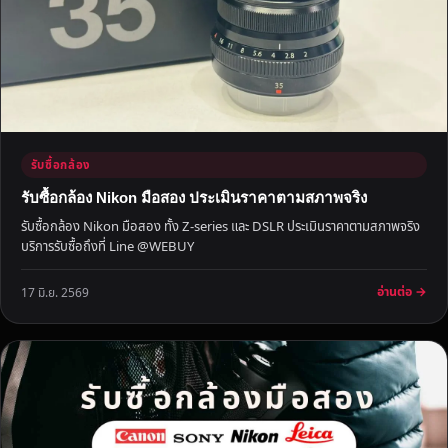
รี
อ
ยุ
ธ
ย
า
ใ
รับซื้อกล้อง
ห้
ร
รับซื้อกล้อง Nikon มือสอง ประเมินราคาตามสภาพจริง
า
รับซื้อกล้อง Nikon มือสอง ทั้ง Z-series และ DSLR ประเมินราคาตามสภาพจริง
ค
บริการรับซื้อถึงที่ Line @WEBUY
า
ที่
อ่านต่อ →
17 มิ.ย. 2569
คุ
ณ
พ
อ
ใ
จ