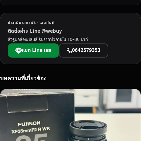
R
L
E
ประเมินราคาฟรี · โอนทันที
S
ติดต่อผ่าน Line @webuy
S
ส่งรูปกล้อง/เลนส์ รับราคาไวภายใน 10–30 นาที
ใ
น
แชท Line เลย
0642579353
จั
ง
ห
วั
บทความที่เกี่ยวข้อง
ด
พ
ร
ะ
น
ค
ร
ศ