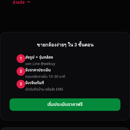
รั
อ่านต่อ
บ
ซื้
อ
ก
ล้
อ
ขายกล้องง่ายๆ ใน 3 ขั้นตอน
ง
มื
ส่งรูป + รุ่นกล้อง
1
อ
แชท Line @webuy
ส
รับราคาประเมิน
2
อ
ตอบกลับภายใน 10–30 นาที
ง
รับเงินทันที
3
ถึ
นัดรับถึงบ้าน หรือส่ง EMS
ง
บ้
เริ่มประเมินราคาฟรี
า
น
ใ
น