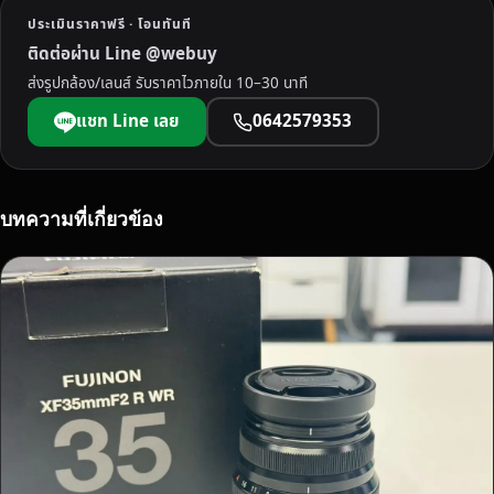
พั
ประเมินราคาฟรี · โอนทันที
ท
ติดต่อผ่าน Line @webuy
ลุ
ส่งรูปกล้อง/เลนส์ รับราคาไวภายใน 10–30 นาที
ง
ร
แชท Line เลย
0642579353
า
ค
า
ดี
บทความที่เกี่ยวข้อง
บ
ริ
ก
า
ร
ไ
ว
ไ
ม่
มี