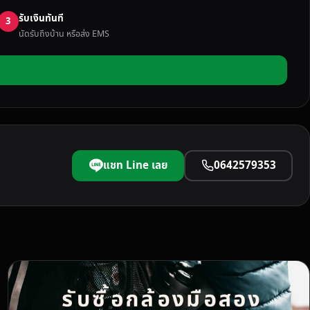
รับเงินทันที
3
นัดรับถึงบ้าน หรือส่ง EMS
แชท Line เลย
0642579353