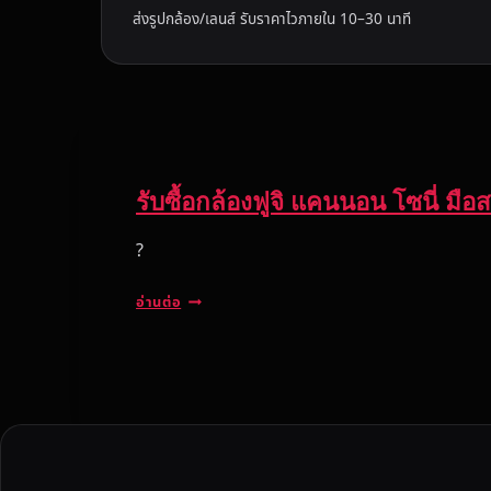
ส่งรูปกล้อง/เลนส์ รับราคาไวภายใน 10–30 นาที
รับซื้อกล้องฟูจิ แคนนอน โซนี่ ม
?
รั
อ่านต่อ
บ
ซื้
อ
ก
ล้
อ
ง