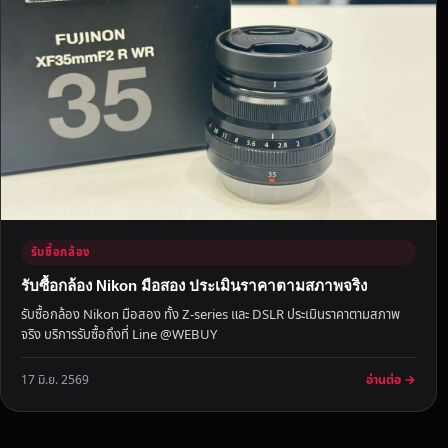
ร
พ
ร้
อ
ม
ไ
ป
รั
บ
ภ
า
รับซื้อกล้อง
ย
รับซื้อกล้อง Nikon มือสอง ประเมินราคาตามสภาพจริง
ใ
รับซื้อกล้อง Nikon มือสอง ทั้ง Z-series และ DSLR ประเมินราคาตามสภาพ
น
จริง บริการรับซื้อถึงที่ Line @WEBUY
วั
น
อ่านต่อ →
17 มิ.ย. 2569
เ
ดี
ย