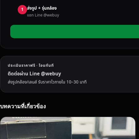
ฟู
ส่งรูป + รุ่นกล้อง
จิ
1
แชท Line @webuy
แ
ค
น
น
อ
น
โ
ประเมินราคาฟรี · โอนทันที
ซ
นี่
ติดต่อผ่าน Line @webuy
มื
ส่งรูปกล้อง/เลนส์ รับราคาไวภายใน 10–30 นาที
อ
ส
อ
บทความที่เกี่ยวข้อง
ง
ย
โ
ส
ธ