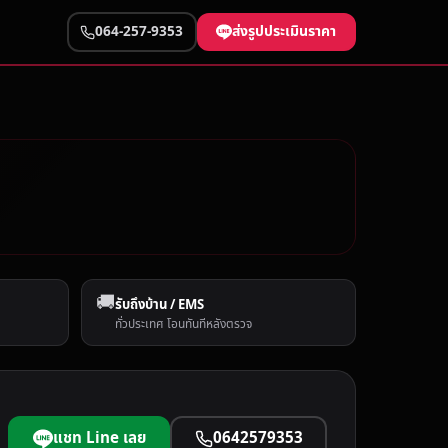
ส่งรูปประเมินราคา
064-257-9353
🚚
รับถึงบ้าน / EMS
ทั่วประเทศ โอนทันทีหลังตรวจ
แชท Line เลย
0642579353