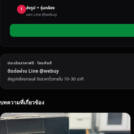
ง
ส่งรูป + รุ่นกล้อง
ที่
1
แชท Line @webuy
ไ
ม่
ใ
ช้
แ
ล้
ว
ประเมินราคาฟรี · โอนทันที
ใ
น
ติดต่อผ่าน Line @webuy
ห
ส่งรูปกล้อง/เลนส์ รับราคาไวภายใน 10–30 นาที
น
อ
ง
บทความที่เกี่ยวข้อง
บั
ว
ลำ
ภู
เ