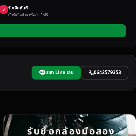
รับเงินทันที
3
นัดรับถึงบ้าน หรือส่ง EMS
แชท Line เลย
0642579353