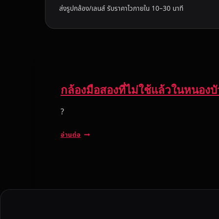
ส่งรูปกล้อง/เลนส์ รับราคาไวภายใน 10–30 นาที
กล้องมือสองที่ไม่ใช้แล้วในหนองบัว
?
ก
อ่านต่อ
ล้
อ
ง
มื
อ
ส
อ