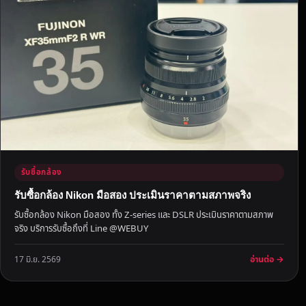
ร
า
ยิ
น
ดี
รั
บ
ซื้
อ
พ
ร้
รับซื้อกล้อง
อ
รับซื้อกล้อง Nikon มือสอง ประเมินราคาตามสภาพจริง
ม
รับซื้อกล้อง Nikon มือสอง ทั้ง Z-series และ DSLR ประเมินราคาตามสภาพ
จ่
จริง บริการรับซื้อถึงที่ Line @WEBUY
า
ย
อ่านต่อ →
17 มิ.ย. 2569
ส
ด
ถึ