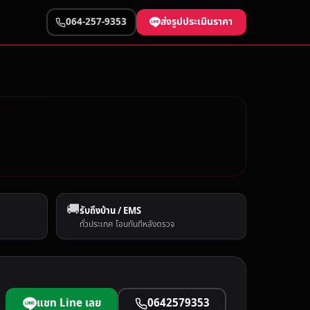
ส่งรูปประเมินราคา
064-257-9353
🚚
รับถึงบ้าน / EMS
ทั่วประเทศ โอนทันทีหลังตรวจ
แชท Line เลย
0642579353