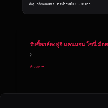
ส่งรูปกล้อง/เลนส์ รับราคาไวภายใน 10–30 นาที
รับซื้อกล้องฟูจิ แคนนอน โซนี่ มื
?
รั
อ่านต่อ
บ
ซื้
อ
ก
ล้
อ
ง