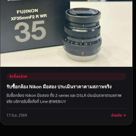
ใ
ห
ม่
พ
ร้
อ
ม
ไ
ป
รั
บ
รับซื้อกล้อง
ภ
รับซื้อกล้อง Nikon มือสอง ประเมินราคาตามสภาพจริง
า
รับซื้อกล้อง Nikon มือสอง ทั้ง Z-series และ DSLR ประเมินราคาตามสภาพ
ย
จริง บริการรับซื้อถึงที่ Line @WEBUY
ใ
น
อ่านต่อ →
17 มิ.ย. 2569
วั
น
เ