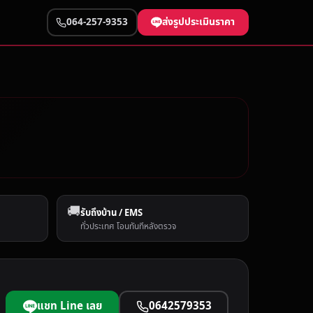
ส่งรูปประเมินราคา
064-257-9353
🚚
รับถึงบ้าน / EMS
ทั่วประเทศ โอนทันทีหลังตรวจ
แชท Line เลย
0642579353