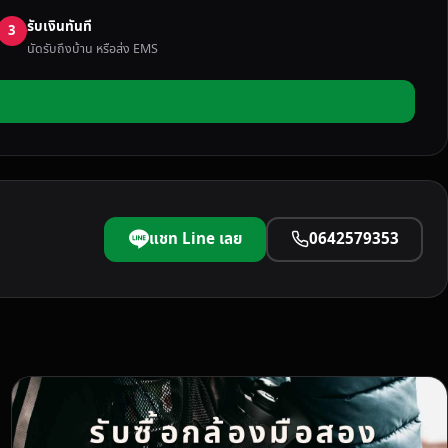
รับเงินทันที
3
นัดรับถึงบ้าน หรือส่ง EMS
แชท Line เลย
0642579353