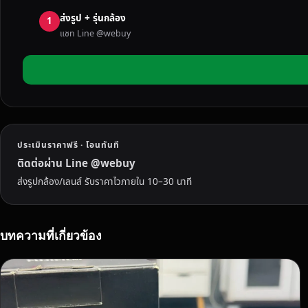
ฟู
ส่งรูป + รุ่นกล้อง
จิ
1
แชท Line @webuy
แ
ค
น
น
อ
น
โ
ประเมินราคาฟรี · โอนทันที
ซ
นี่
ติดต่อผ่าน Line @webuy
มื
ส่งรูปกล้อง/เลนส์ รับราคาไวภายใน 10–30 นาที
อ
ส
อ
บทความที่เกี่ยวข้อง
ง
เ
ชี
ย
ง