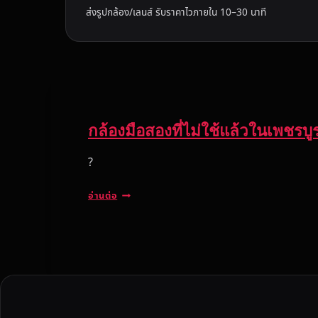
ส่งรูปกล้อง/เลนส์ รับราคาไวภายใน 10–30 นาที
กล้องมือสองที่ไม่ใช้แล้วในเพชรบูรณ
?
ก
อ่านต่อ
ล้
อ
ง
มื
อ
ส
อ