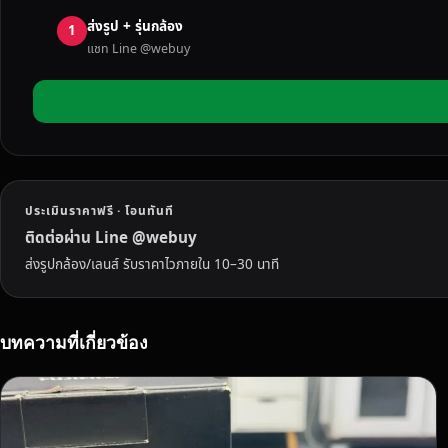
ง
ส่งรูป + รุ่นกล้อง
ที่
1
แชท Line @webuy
ไ
ม่
ใ
ช้
แ
ล้
ว
ประเมินราคาฟรี · โอนทันที
ใ
น
ติดต่อผ่าน Line @webuy
เ
ส่งรูปกล้อง/เลนส์ รับราคาไวภายใน 10–30 นาที
พ
ช
ร
บทความที่เกี่ยวข้อง
บู
ร
ณ์
เ
ร