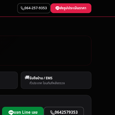
ส่งรูปประเมินราคา
064-257-9353
🚚
รับถึงบ้าน / EMS
ทั่วประเทศ โอนทันทีหลังตรวจ
แชท Line เลย
0642579353