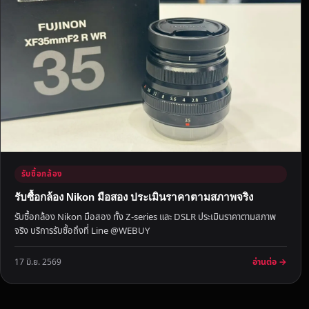
า
ยิ
น
ดี
รั
บ
ซื้
อ
พ
ร้
อ
รับซื้อกล้อง
ม
รับซื้อกล้อง Nikon มือสอง ประเมินราคาตามสภาพจริง
จ่
รับซื้อกล้อง Nikon มือสอง ทั้ง Z-series และ DSLR ประเมินราคาตามสภาพ
า
จริง บริการรับซื้อถึงที่ Line @WEBUY
ย
ส
อ่านต่อ →
17 มิ.ย. 2569
ด
ถึ
ง