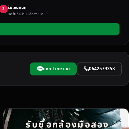
รับเงินทันที
3
นัดรับถึงบ้าน หรือส่ง EMS
แชท Line เลย
0642579353