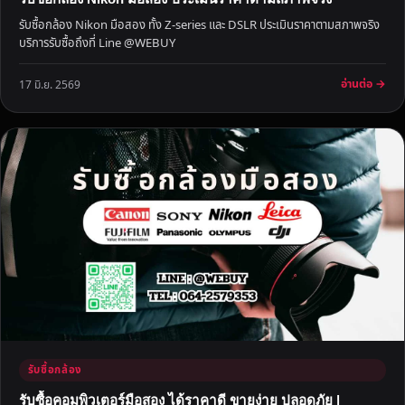
สุ
รับซื้อกล้อง Nikon มือสอง ทั้ง Z-series และ DSLR ประเมินราคาตามสภาพจริง
ด
บริการรับซื้อถึงที่ Line @WEBUY
ริ
ม
อ่านต่อ →
17 มิ.ย. 2569
โ
ข
ง
รับซื้อกล้อง
รับซื้อคอมพิวเตอร์มือสอง ได้ราคาดี ขายง่าย ปลอดภัย |