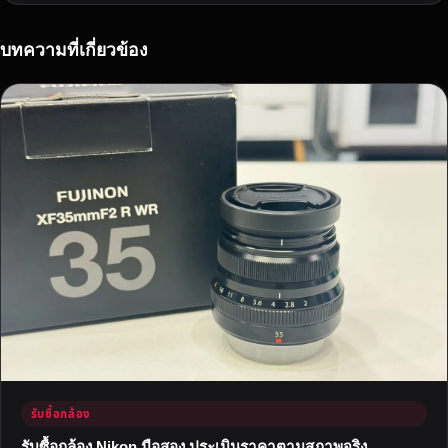
อ
น
ไ
บทความที่เกี่ยวข้อง
ล
น์
ถึ
ง
บ้
า
น
คุ
ณ
ใ
ห้
ร
า
ค
า
รับซื้อกล้อง
สู
ง
รับซื้อกล้อง Nikon มือสอง ประเมินราคาตามสภาพจริง