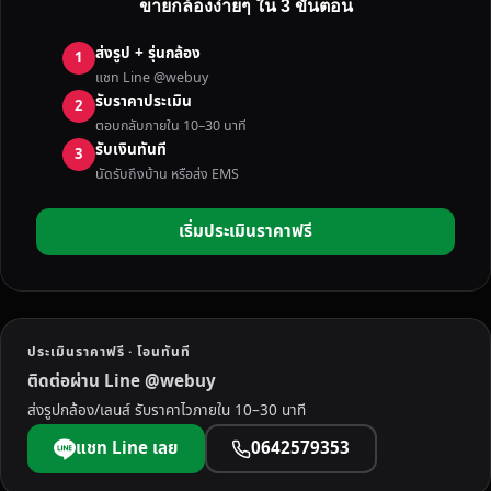
ขายกล้องง่ายๆ ใน 3 ขั้นตอน
ง
มื
ส่งรูป + รุ่นกล้อง
1
อ
แชท Line @webuy
ส
รับราคาประเมิน
2
อ
ตอบกลับภายใน 10–30 นาที
ง
รับเงินทันที
3
ห
นัดรับถึงบ้าน หรือส่ง EMS
น
อ
เริ่มประเมินราคาฟรี
ง
ค
า
ย
บ
ประเมินราคาฟรี · โอนทันที
ริ
ติดต่อผ่าน Line @webuy
ก
ส่งรูปกล้อง/เลนส์ รับราคาไวภายใน 10–30 นาที
า
ร
แชท Line เลย
0642579353
อ