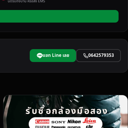
นัดรับถึงบ้าน หรือส่ง EMS
แชท Line เลย
0642579353