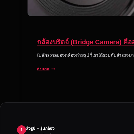
กล้องบริดจ์ (Bridge Camera) คืออ
ในจักรวาลของกล้องถ่ายรูปที่เราได้ร่วมกันสำรวจมา
ก
อ่านต่อ
ล้
อ
ง
บ
ริ
ด
จ์
(
ส่งรูป + รุ่นกล้อง
B
1