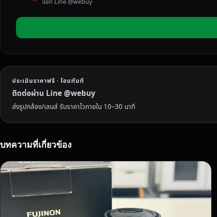
แชท Line @webuy
R
I
D
G
E
C
A
ประเมินราคาฟรี · โอนทันที
M
E
ติดต่อผ่าน Line @webuy
R
ส่งรูปกล้อง/เลนส์ รับราคาไวภายใน 10–30 นาที
A
)
คื
บทความที่เกี่ยวข้อง
อ
อ
ะ
ไ
ร
?
เ