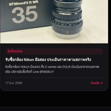
จ
า
ะ
ลึ
ก
ก
ล้
อ
ง
รับซื้อกล้อง
ส
รับซื้อกล้อง Nikon มือสอง ประเมินราคาตามสภาพจริง
า
รับซื้อกล้อง Nikon มือสอง ทั้ง Z-series และ DSLR ประเมินราคาตามสภาพ
ย
จริง บริการรับซื้อถึงที่ Line @WEBUY
ซู
ม
อ่านต่อ →
17 มิ.ย. 2569
ตั
ว
เ
ดี
ย