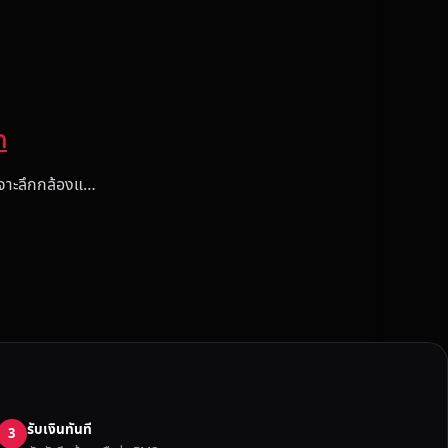
ก
เจาะลึกกล้องแ…
รับเงินทันที
3