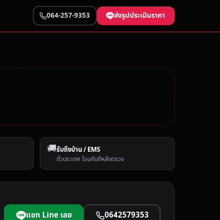
ส่งรูปประเมินราคา
064-257-9353
🚚
รับถึงบ้าน / EMS
ทั่วประเทศ โอนทันทีหลังตรวจ
แชท Line เลย
0642579353