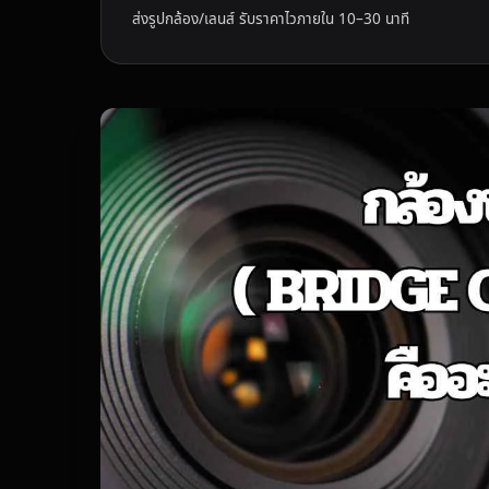
ส่งรูปกล้อง/เลนส์ รับราคาไวภายใน 10–30 นาที