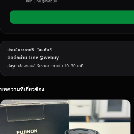
แชท Line @webuy
T
4
V
S
X
-
T
ประเมินราคาฟรี · โอนทันที
5
มื
ติดต่อผ่าน Line @webuy
อ
ส่งรูปกล้อง/เลนส์ รับราคาไวภายใน 10–30 นาที
ส
อ
ง
บทความที่เกี่ยวข้อง
:
คุ้
ม
ไ
ห
ม
ที่