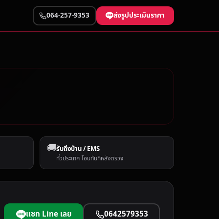
ส่งรูปประเมินราคา
064-257-9353
🚚
รับถึงบ้าน / EMS
ทั่วประเทศ โอนทันทีหลังตรวจ
แชท Line เลย
0642579353