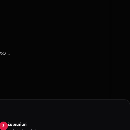
V&#82…
รับเงินทันที
3