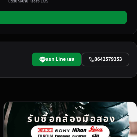
นัดรับถึงบ้าน หรือส่ง EMS
แชท Line เลย
0642579353