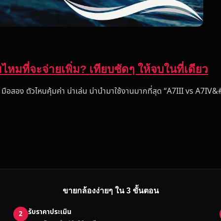
มไหมที่จะจ่ายเพิ่ม? เทียบชัดๆ ให้จบในที่เดียว
 มือสอง ตัวไหนคุ้มค่า น่าเล่น น่านำมาใช้งานมากที่สุด “A7III vs A7I
ขายกล้องง่ายๆ ใน 3 ขั้นตอน
รับราคาประเมิน
2