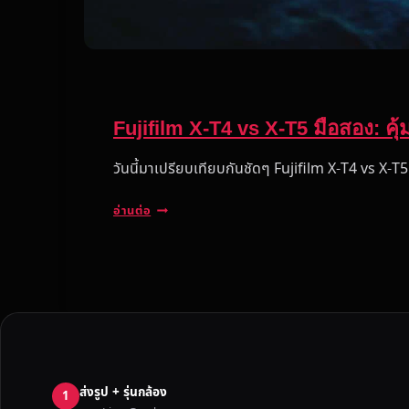
Fujifilm X-T4 vs X-T5 มือสอง: คุ้
วันนี้มาเปรียบเทียบกันชัดๆ Fujifilm X-T4 vs X-T5
F
อ่านต่อ
U
J
I
F
I
L
M
X
ส่งรูป + รุ่นกล้อง
-
1