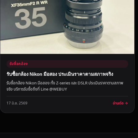
จ
ะ
จ่
า
ย
เ
พิ่
ม
?
รับซื้อกล้อง
เ
รับซื้อกล้อง Nikon มือสอง ประเมินราคาตามสภาพจริง
ที
รับซื้อกล้อง Nikon มือสอง ทั้ง Z-series และ DSLR ประเมินราคาตามสภาพ
ย
จริง บริการรับซื้อถึงที่ Line @WEBUY
บ
ชั
อ่านต่อ →
17 มิ.ย. 2569
ด
ๆ
ใ
ห้
จ