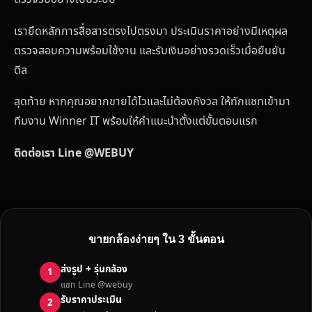
เรายึดหลักการสื่อสารตรงไปตรงมา ประเมินราคาอย่างมีเหตุผล
ตรวจสอบความพร้อมใช้งาน และรับเงินอย่างรวดเร็วเมื่อยืนยัน
ดีล
สุดท้าย หากคุณอยากขายได้ไวและไม่ต้องกังวล ให้ทักแชทเข้ามา
ทีมงาน Winner IT พร้อมให้คำแนะนำตั้งแต่ขั้นตอนแรก
ติดต่อเรา Line @WEBUY
ขายกล้องง่ายๆ ใน 3 ขั้นตอน
ส่งรูป + รุ่นกล้อง
1
แชท Line @webuy
รับราคาประเมิน
2