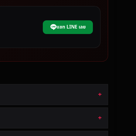
แชท LINE เลย