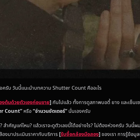
้งครับ วันนี้แนะนำบทความ Shutter Count คืออะไร
้องต้นด้วยตัวเองก่อนขาย
]
กันไปแล้ว ทั้งการดูสภาพบอดี้ ยาง และเซ็นเซ
er Count”
หรือ
“จำนวนชัตเตอร์”
นั่นเองครับ
 สำคัญแค่ไหน? แล้วเราจะดูตัวเลขนี้ได้อย่างไร? ไม่ต้องห่วงครับ วันนี้ผ
ำกล้องมาประเมินราคากับบริการ
[
รับซื้อกล้องมือสอง
]
ของเรา การรู้ข้อมูลน