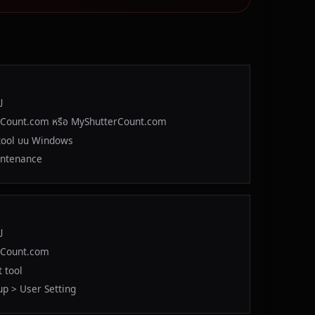
ป
terCount.com หรือ MyShutterCount.com
t tool บน Windows
Maintenance
ป
erCount.com
t tool
etup > User Setting