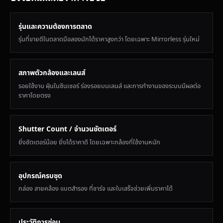
รุ่นและความต้องการตลาด
รุ่นที่ขายดีในตลาดมือสองมักได้ราคาสูงกว่า โดยเฉพาะ Mirrorless รุ่นใหม่
สภาพตัวกล้องและเลนส์
รอยใช้งาน ฝุ่นในซีนเซอร์ ร่องรอยบนเลนส์ และการทำงานของระบบมีผลต่อ
ราคาโดยตรง
Shutter Count / จำนวนชัตเตอร์
ยิ่งชัตเตอร์น้อย ยิ่งได้ราคาดี โดยเฉพาะกล้องที่ใช้งานหนัก
อุปกรณ์ครบชุด
กล่อง สายคล้อง แบตสำรอง ที่ชาร์จ และใบเสร็จช่วยเพิ่มราคาได้
ประวัติการซ่อม