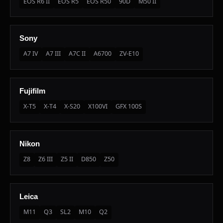
EOS R6 II
EOS R5
EOS R50
90D
M50 II
Sony
A7 IV
A7 III
A7C II
A6700
ZV-E10
Fujifilm
X-T5
X-T4
X-S20
X100VI
GFX 100S
Nikon
Z8
Z6 III
Z5 II
D850
Z50
Leica
M11
Q3
SL2
M10
Q2