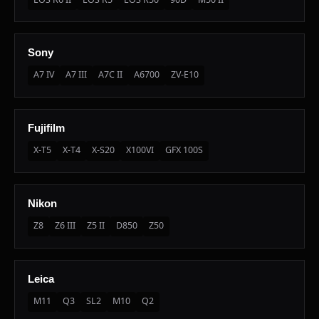
EOS R6 II
EOS R5
EOS R50
90D
M50 II
Sony
A7 IV
A7 III
A7C II
A6700
ZV-E10
Fujifilm
X-T5
X-T4
X-S20
X100VI
GFX 100S
Nikon
Z8
Z6 III
Z5 II
D850
Z50
Leica
M11
Q3
SL2
M10
Q2