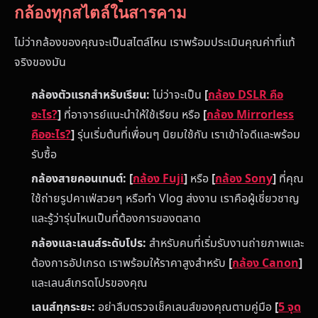
กล้องทุกสไตล์ในสารคาม
ไม่ว่ากล้องของคุณจะเป็นสไตล์ไหน เราพร้อมประเมินคุณค่าที่แท้
จริงของมัน
กล้องตัวแรกสำหรับเรียน:
ไม่ว่าจะเป็น
[
กล้อง DSLR คือ
อะไร?
]
ที่อาจารย์แนะนำให้ใช้เรียน หรือ
[
กล้อง Mirrorless
คืออะไร?
]
รุ่นเริ่มต้นที่เพื่อนๆ นิยมใช้กัน เราเข้าใจดีและพร้อม
รับซื้อ
กล้องสายคอนเทนต์:
[
กล้อง Fuji
]
หรือ
[
กล้อง Sony
]
ที่คุณ
ใช้ถ่ายรูปคาเฟ่สวยๆ หรือทำ Vlog ส่งงาน เราคือผู้เชี่ยวชาญ
และรู้ว่ารุ่นไหนเป็นที่ต้องการของตลาด
กล้องและเลนส์ระดับโปร:
สำหรับคนที่เริ่มรับงานถ่ายภาพและ
ต้องการอัปเกรด เราพร้อมให้ราคาสูงสำหรับ
[
กล้อง Canon
]
และเลนส์เกรดโปรของคุณ
เลนส์ทุกระยะ:
อย่าลืมตรวจเช็คเลนส์ของคุณตามคู่มือ
[
5 จุด