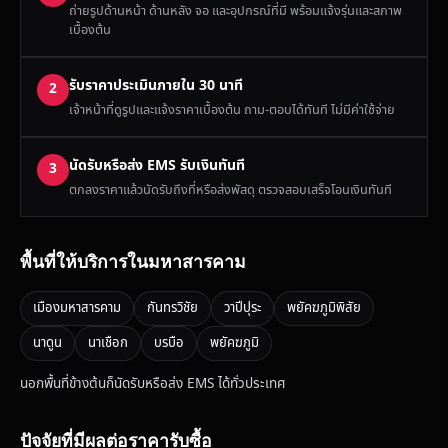
ถ่ายรูปด้านหน้า ด้านหลัง จอ และอุปกรณ์ที่มี พร้อมแจ้งรุ่นและสภาพ
เบื้องต้น
รับราคาประเมินภายใน 30 นาที
2
เจ้าหน้าที่ดูรูปและแจ้งราคาเบื้องต้น ถาม-ตอบได้ทันที ไม่มีค่าใช้จ่าย
นัดรับหรือส่ง EMS รับเงินทันที
3
ตกลงราคาแล้วนัดรับถึงที่หรือส่งพัสดุ ตรวจสอบเสร็จโอนเงินทันที
พื้นที่ให้บริการในมหาสารคาม
เมืองมหาสารคาม
กันทรวิชัย
วาปีปุระ
พยัคฆภูมิพิสัย
นาดูน
นาเชือก
บรบือ
พยัคฆภูมิ
นอกพื้นที่ข้างต้นก็นัดรับหรือส่ง EMS ได้ทั่วประเทศ
ปัจจัยที่มีผลต่อราคารับซื้อ