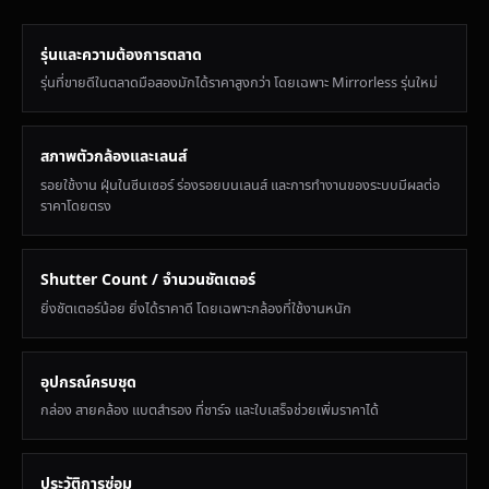
รุ่นและความต้องการตลาด
รุ่นที่ขายดีในตลาดมือสองมักได้ราคาสูงกว่า โดยเฉพาะ Mirrorless รุ่นใหม่
สภาพตัวกล้องและเลนส์
รอยใช้งาน ฝุ่นในซีนเซอร์ ร่องรอยบนเลนส์ และการทำงานของระบบมีผลต่อ
ราคาโดยตรง
Shutter Count / จำนวนชัตเตอร์
ยิ่งชัตเตอร์น้อย ยิ่งได้ราคาดี โดยเฉพาะกล้องที่ใช้งานหนัก
อุปกรณ์ครบชุด
กล่อง สายคล้อง แบตสำรอง ที่ชาร์จ และใบเสร็จช่วยเพิ่มราคาได้
ประวัติการซ่อม