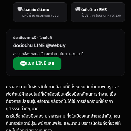
🛡️
🚚
ปลอดภัย มีตัวตน
รับถึงบ้าน / EMS
มีหน้าร้าน บริษัทจดทะเบียน
ทั่วประเทศ โอนทันทีหลังตรวจ
ประเมินราคาฟรี · โอนทันที
ติดต่อผ่าน LINE @webuy
ส่งรูปกล้อง/เลนส์ รับราคาไวภายใน 10–30 นาที
แชท LINE เลย
มหาสารคามเป็นจังหวัดในภาคอีสานที่มีทั้งชุมชนนักถ่ายภาพ ครู และ
พ่อค้าแม่ค้าออนไลน์ที่ใช้กล้องเป็นเครื่องมือหลักในการทำงาน เมื่อ
ต้องการเปลี่ยนรุ่นหรือขายกล้องที่ไม่ได้ใช้ การเลือกร้านที่ให้ราคา
ยุติธรรมสำคัญมาก
เรารับซื้อกล้องมือสอง มหาสารคาม ทั้งในเมืองและอำเภอสำคัญ เช่น
กันทรวิชัย วาปีปุระ พยัคฆภูมิพิสัย และนาดูน บริการนัดรับถึงที่ช่วยให้
คุณไม่ต้องเสียเวลาเดินทาง