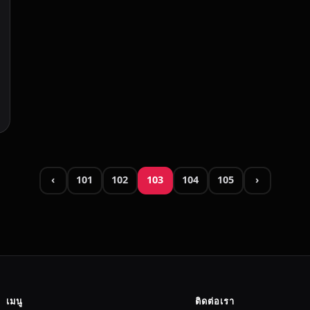
‹
101
102
103
104
105
›
เมนู
ติดต่อเรา