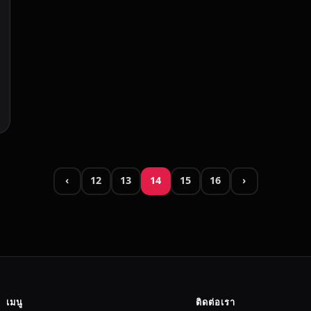
‹
12
13
14
15
16
›
เมนู
ติดต่อเรา