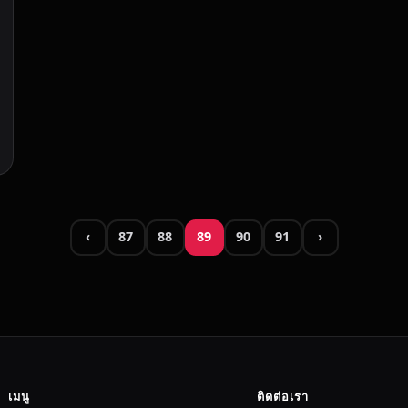
‹
87
88
89
90
91
›
เมนู
ติดต่อเรา