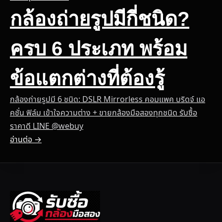
กล้องถ่ายรูปมีกี่ชนิด?
ครบ 6 ประเภท พร้อม
ข้อแตกต่างที่ต้องรู้
กล้องถ่ายรูปมี 6 ชนิด: DSLR Mirrorless คอมแพค บริดจ์ แอ
คชั่น ฟิล์ม เข้าใจความต่าง + ขายกล้องมือสองทุกชนิด รับซื้อ
ราคาดี LINE @webuy
อ่านต่อ →