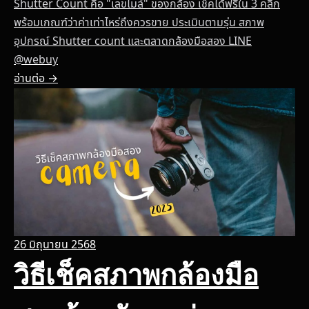
Shutter Count คือ "เลขไมล์" ของกล้อง เช็คได้ฟรีใน 3 คลิก
พร้อมเกณฑ์ว่าค่าเท่าไหร่ถึงควรขาย ประเมินตามรุ่น สภาพ
อุปกรณ์ Shutter count และตลาดกล้องมือสอง LINE
@webuy
อ่านต่อ →
26 มิถุนายน 2568
วิธีเช็คสภาพกล้องมือ