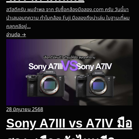
สวัสดีครับ ผมอำพล จาก รับซื้อกล้องมือสอง.com ครับ วันนี้มา
นำเสนอบทความ ทำไมกล้อง Fuji มือสองถึงน่าเล่น ในฐานะที่ผม
คลุกคลีอยู่...
อ่านต่อ →
28 มิถุนายน 2568
Sony A7III vs A7IV มือ