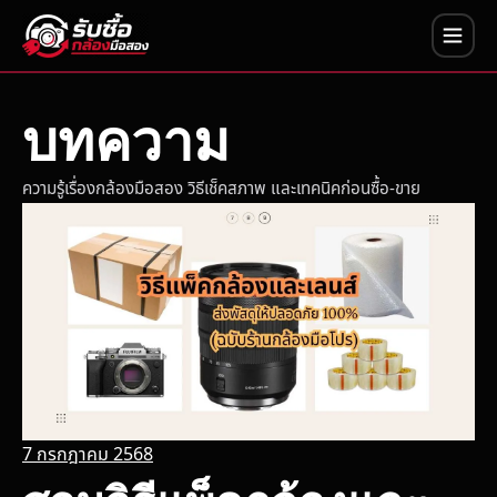
บทความ
ความรู้เรื่องกล้องมือสอง วิธีเช็คสภาพ และเทคนิคก่อนซื้อ-ขาย
7 กรกฎาคม 2568