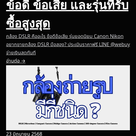
ข้อดี ข้อเสีย และรุ่นที่รับ
ซื้อสูงสุด
กล้อง DSLR คืออะไร ข้อดีข้อเสีย รุ่นยอดนิยม Canon Nikon
อยากขายกล้อง DSLR มือสอง? ประเมินราคาฟรี LINE @webuy
จ่ายเงินสดทันที
อ่านต่อ →
23 มิถุนายน 2568