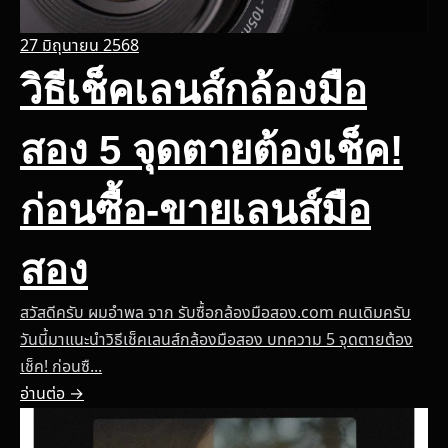
27 มิถุนายน 2568
วิธีเช็คเลนส์กล้องมือ
สอง 5 จุดตายต้องเช็ค!
ก่อนซื้อ-ขายเลนส์มือ
สอง
สวัสดีครับ ผมอำพล จาก รับซื้อกล้องมือสอง.com คนเดิมครับ
วันนี้มาแนะนำวิธีเช็คเลนส์กล้องมือสอง บทความ 5 จุดตายต้อง
เช็ค! ก่อนซื...
อ่านต่อ →