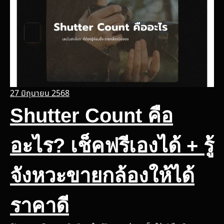
27 มิถุนายน 2568
Shutter Count คือ
อะไร? เช็คฟรีเองได้ + รู้
จังหวะขายกล้องให้ได้
ราคาดี