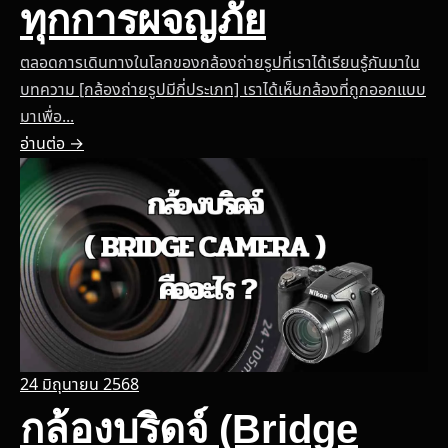
ทุกการผจญภัย
ตลอดการเดินทางในโลกของกล้องถ่ายรูปที่เราได้เรียนรู้กันมาใน
บทความ [กล้องถ่ายรูปมีกี่ประเภท] เราได้เห็นกล้องที่ถูกออกแบบ
มาเพื่อ...
อ่านต่อ →
24 มิถุนายน 2568
กล้องบริดจ์ (Bridge