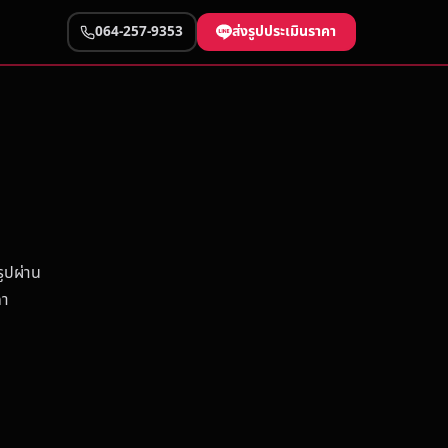
ส่งรูปประเมินราคา
064-257-9353
ูปผ่าน
คา