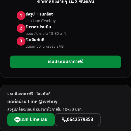
ขายกล้องง่ายๆ ใน 3 ขั้นตอน
C
O
ส่งรูป + รุ่นกล้อง
1
U
แชท Line @webuy
N
รับราคาประเมิน
2
T
ตอบกลับภายใน 10–30 นาที
คื
รับเงินทันที
3
อ
นัดรับถึงบ้าน หรือส่ง EMS
อ
ะ
เริ่มประเมินราคาฟรี
ไ
ร
?
‘
เ
ประเมินราคาฟรี · โอนทันที
ล
ติดต่อผ่าน Line @webuy
ข
ส่งรูปกล้อง/เลนส์ รับราคาไวภายใน 10–30 นาที
ไ
ม
แชท Line เลย
0642579353
ล์