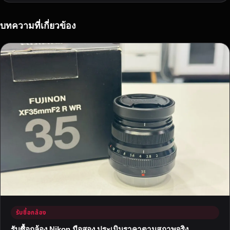
ก
ล้
อ
บทความที่เกี่ยวข้อง
ง
’
ที่
ต้
อ
ง
รู้
ก่
อ
น
ซื้
อ
-
ข
า
รับซื้อกล้อง
ย
ก
รับซื้อกล้อง Nikon มือสอง ประเมินราคาตามสภาพจริง