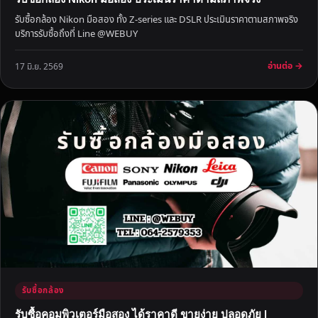
ล้
รับซื้อกล้อง Nikon มือสอง ทั้ง Z-series และ DSLR ประเมินราคาตามสภาพจริง
อ
บริการรับซื้อถึงที่ Line @WEBUY
ง
มื
อ่านต่อ →
17 มิ.ย. 2569
อ
ส
อ
ง
รับซื้อกล้อง
รับซื้อคอมพิวเตอร์มือสอง ได้ราคาดี ขายง่าย ปลอดภัย |