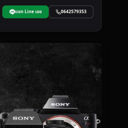
แชท Line เลย
0642579353