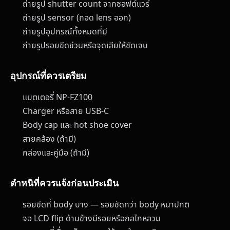
ถ่ายรูป shutter count จากซอฟต์แวร์
ถ่ายรูป sensor (ถอด lens ออก)
ถ่ายรูปอุปกรณ์ทั้งหมดที่มี
ถ่ายรูปรอยขีดข่วนหรือจุดเสียให้ชัดเจน
อุปกรณ์ที่ควรเตรียม
แบตเตอรี่ NP-FZ100
Charger หรือสาย USB-C
Body cap และ hot shoe cover
สายคล้อง (ถ้ามี)
กล่องและคู่มือ (ถ้ามี)
ตำหนิที่ควรแจ้งก่อนประเมิน
รอยขีดที่ body บาง — รอยชัดกว่า body หนาปกติ
จอ LCD flip ด้านข้างมีรอยหรือกลไกหลวม