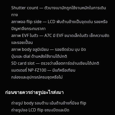
Shutter count — ตัวบางเบามักถูกใช้งานหนักในการเดิน
ทาง
สภาพจอ flip side — LCD พับด้านข้างเป็นจุดเด่น รอยหรือ
ปัญหาจึงกระทบราคา
สภาพ EVF ในตัว — A7C มี EVF ขนาดเล็กในตัว เช็กความชัด
และรอยเปื้อน
สภาพ body อลูมิเนียม — รอยขีดข่วน บุบ บิด
ปุ่มและ dial ด้านหลังใช้งานได้ปกติ
SD card slot — ตรวจว่าสล็อตการ์ดอ่านเขียนได้ปกติ
แบตเตอรี่ NP-FZ100 — มีแท้หรือเทียบ
กล่องและอุปกรณ์ครบชุดหรือไม่
ก่อนขายควรถ่ายรูปอะไรส่งมา
ถ่ายรูป body รอบด้าน เน้นด้านข้างที่มีจอ flip
ถ่ายรูปจอ LCD flip ขณะเปิดและปิด