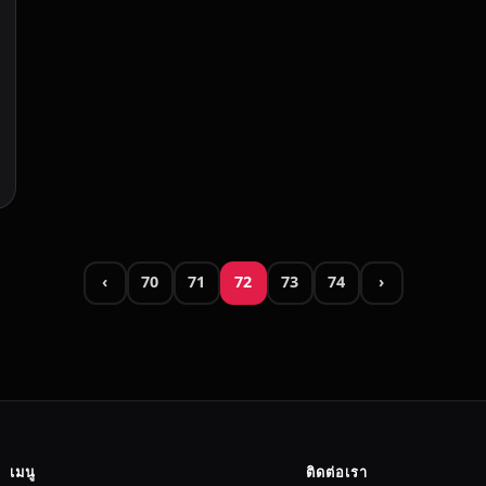
‹
70
71
72
73
74
›
เมนู
ติดต่อเรา